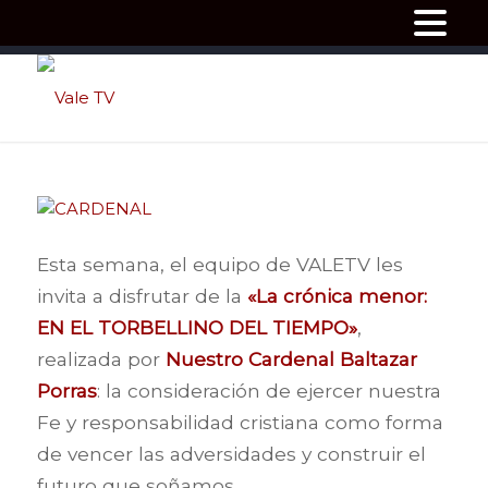
Esta semana, el equipo de VALETV les
invita a disfrutar de la
«La crónica menor:
EN EL TORBELLINO DEL TIEMPO»
,
realizada por
Nuestro Cardenal Baltazar
Porras
: la consideración de ejercer nuestra
Fe y responsabilidad cristiana como forma
de vencer las adversidades y construir el
futuro que soñamos.