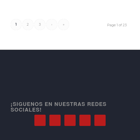
1
2
3
›
»
Page 1 of 23
¡SIGUENOS EN NUESTRAS REDES
SOCIALES!