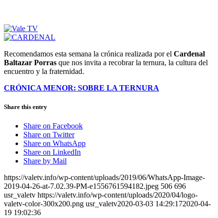
Recomendamos esta semana la crónica realizada por el
Cardenal
Baltazar Porras
que nos invita a recobrar la ternura, la cultura del
encuentro y la fraternidad.
CRÓNICA MENOR: SOBRE LA TERNURA
Share this entry
Share on Facebook
Share on Twitter
Share on WhatsApp
Share on LinkedIn
Share by Mail
https://valetv.info/wp-content/uploads/2019/06/WhatsApp-Image-
2019-04-26-at-7.02.39-PM-e1556761594182.jpeg
506
696
usr_valetv
https://valetv.info/wp-content/uploads/2020/04/logo-
valetv-color-300x200.png
usr_valetv
2020-03-03 14:29:17
2020-04-
19 19:02:36