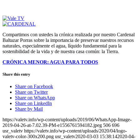
Compartimos con ustedes la crónica realizada por nuestro Cardenal
Baltazar Porras sobre la importancia de preservar nuestros recursos
naturales, especialmente el agua, líquido fundamental para la
sostenibilidad de la vida y de nuestra casa común: la Tierra.
CRÓNICA MENOR: AGUA PARA TODOS
Share this entry
Share on Facebook
Share on Twitter
Share on WhatsApp
Share on LinkedIn
Share by Mail
https://valetv.info/wp-content/uploads/2019/06/WhatsApp-Image-
2019-04-26-at-7.02.39-PM-e1556761594182.jpeg
506
696
usr_valetv
https://valetv.info/wp-content/uploads/2020/04/logo-
valetv-color-300x200.png
usr_valetv
2020-03-03 15:38:14
2020-04-