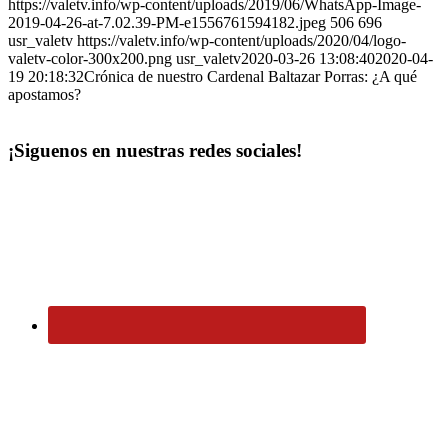
https://valetv.info/wp-content/uploads/2019/06/WhatsApp-Image-
2019-04-26-at-7.02.39-PM-e1556761594182.jpeg
506
696
usr_valetv
https://valetv.info/wp-content/uploads/2020/04/logo-
valetv-color-300x200.png
usr_valetv
2020-03-26 13:08:40
2020-04-
19 20:18:32
Crónica de nuestro Cardenal Baltazar Porras: ¿A qué
apostamos?
¡Siguenos en nuestras redes sociales!