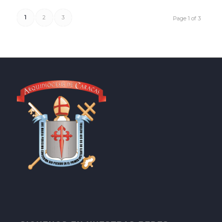
1
2
3
Page 1 of 3