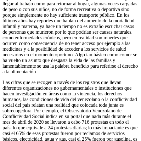
llegar al trabajo como para retornar al hogar, algunas veces cargadas
de peso o con sus niños, no de forma recreativa o deportiva sino
porque simplemente no hay suficiente transporte público. En los
últimos años hay reportes que hablan del aumento de la mortalidad
infantil y materna, ya hace un tiempo no es extraño escuchar casos
de personas que murieron por lo que podrían ser causas naturales,
como enfermedades crónicas, pero en realidad son muertes que
ocurren como consecuencia de no tener acceso por ejemplo a las
medicinas y a la posibilidad de acceder a los servicios de salud
necesarios en el momento oportuno. Algo tan básico como comer se
ha vuelto un asunto que desgasta la vida de las familias y
lamentablemente se usa la palabra beneficio para referirse al derecho
a la alimentación.
Las cifras que se recogen a través de los registros que llevan
diferentes organizaciones no gubernamentales o instituciones que
hacen investigación en áreas como la violencia, los derechos
humanos, las condiciones de vida del venezolano o la conflictividad
social del país relatan una realidad que colocada toda junta es
sobrecogedora. Por ejemplo, el Observatorio Venezolano de
Conflictividad Social indica en su portal que nada más durante el
mes de abril de 2020 se llevaron a cabo 716 protestas en todo el
país, lo que equivale a 24 protestas diarias; lo más impactante es que
casi el 65% de esas protestas fueron por reclamos de servicios
básicos, electricidad, agua y gas, casi el 25% fueron por gasolina, es