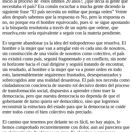
inicio al proceso de estos últimos 20 años?, ¿qué decía la gente que
necesitaba el país? Era común escuchar a mucha gente diciendo la
siguiente frase “El país necesita un militar que ponga orden” Veinte
años después sabemos que la respuesta es No, pero la respuesta es
no, no porque era el hombre equivocado, pues si se sigue apostando
a la búsqueda resolutoria a través de un sujeto que ordene, que
resuelva,esto sería equivalente a seguir con la materia pendiente.
Es urgente abandonar ya la idea del todopoderoso que resuelva. El
hombre o la mujer que van a arreglar esto es cada uno de nosotros,
sin construcción de una visión de nosotros como colectivo, el país
no existirá como país, seguirá fragmentado y en conflicto, sin norte
ni horizonte hacia el cual dirigirse y seguirá tratando de encontrar,
sin resultado, al hombre o la mujer que va a poner orden en todo
esto, lamentablemente seguiremos frustrados, desesperanzados y
sobrecogidos ante una realidad desastrosa. El país nos necesita como
ciudadanoscon conciencia de nuestro rol decisivo dentro del proceso
de transformación social, dispuestos a aprender cómo traer la
democracia, pero que nuestra democracia no dependa de que el
gobernante de turno quiera ser democrático, sino que logremos
reconstruir la estructura del estado para que la democracia se cuide
entre todos como el bien colectivo más preciado.
El camino que tenemos por delante no es fácil, no hay atajos, lo
hemos comprobado recurrentemente con dolor, aun así pareciera que