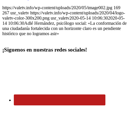
https://valetv.info/wp-content/uploads/2020/05/image002.jpg
169
267
usr_valetv
https://valetv.info/wp-content/uploads/2020/04/logo-
valetv-color-300x200.png
usr_valetv
2020-05-14 10:06:30
2020-05-
14 10:06:30
Adlé Hernández, psicólogo social: «La conformación de
una ciudadanía fortalecida con un horizonte claro es un pendiente
histórico que no logramos asir»
¡Siguenos en nuestras redes sociales!