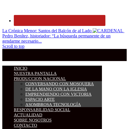
La Crónica Menor: Santos del Balcón de al Lado
Pedro Benítez, historiador: “La búsqueda permanente de un
gendarme necesario...
Scroll to top
INICIO
NUESTRA PANTALLA
PRODUCCION NACIONAL
CONVERSANDO CON MOSQUERA
DE LA MANO CON LA IGLESIA
EMPRENDIENDO CON VICTORIA
ESPACIO ARTE
ASOMBROSA TECNOLOGÍA
RESPONSABILIDAD SOCIAL
ACTUALIDAD
SOBRE NOSOTROS
CONTACTO