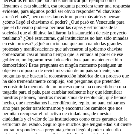
necesarios en los que podamos identificar por ejemplo cómo
llegamos a esta situación, esa pregunta pareciera tener una respuesta
evidente, para algunos podrá ser obvio responder “el chavismo
arrasó el país”, pero necesitamos ir un poco más atrás y pensar
¿cómo llegó el chavismo al poder? ¿Qué pasó en Venezuela para
que el chavismo pudiera permear las capas y estructuras de la
sociedad que al diluirse facilitaron la instauración de este proyecto
totalitario? ¿Qué estructuras, qué instituciones no han sido minadas
en este proceso? ¿Qué ocurrió para que aun cuando las grandes
protestas y manifestaciones que adversaron al gobierno chavista
comenzaron casi al mismo tiempo que la entrada al poder de ese
gobierno, no lograron resultados efectivos para mantener el hilo
democrático? Estas preguntas en ningún momento persiguen un
objetivo culposo o de revictimización de un país sufriente, son
preguntas que buscan la reconstrucción histórica de un proceso que
ha sido tremendamente complejo, son preguntas que pretenden
reconstruir la memoria de un proceso que se ha convertido en una
tragedia para el país, para cambiar realmente hay que identificar
nuestros patrones, nuestros mecanismos de resolución, qué hemos
hecho, qué necesitamos hacer diferente, repito, no para culparnos
sino para poder transformarnos y encontrar los caminos que nos
permitan recuperar el rol activo de ciudadanos, de nuestra
ciudadanía y el valor de las instituciones como entes garantes de la
estructura del estado. Seguro que muchos que tengan edad suficiente
podrán responder esta pregunta ¿cómo llegó al poder quien dio