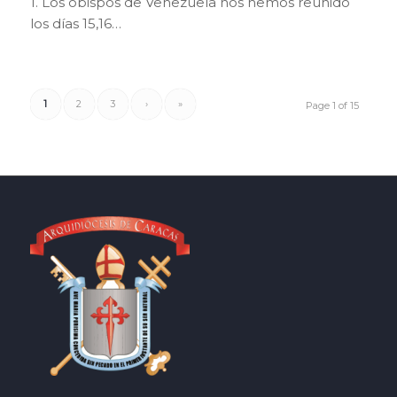
1. Los obispos de Venezuela nos hemos reunido
los días 15,16…
1
2
3
›
»
Page 1 of 15