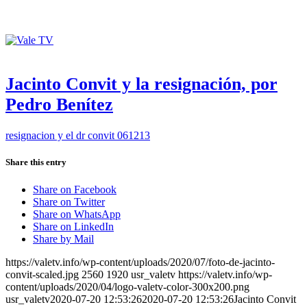
Jacinto Convit y la resignación, por
Pedro Benítez
resignacion y el dr convit 061213
Share this entry
Share on Facebook
Share on Twitter
Share on WhatsApp
Share on LinkedIn
Share by Mail
https://valetv.info/wp-content/uploads/2020/07/foto-de-jacinto-
convit-scaled.jpg
2560
1920
usr_valetv
https://valetv.info/wp-
content/uploads/2020/04/logo-valetv-color-300x200.png
usr_valetv
2020-07-20 12:53:26
2020-07-20 12:53:26
Jacinto Convit