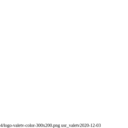
/04/logo-valetv-color-300x200.png
usr_valetv
2020-12-03