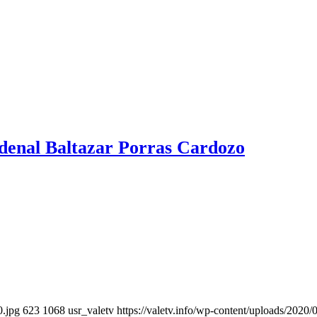
rdenal Baltazar Porras Cardozo
0.jpg
623
1068
usr_valetv
https://valetv.info/wp-content/uploads/2020