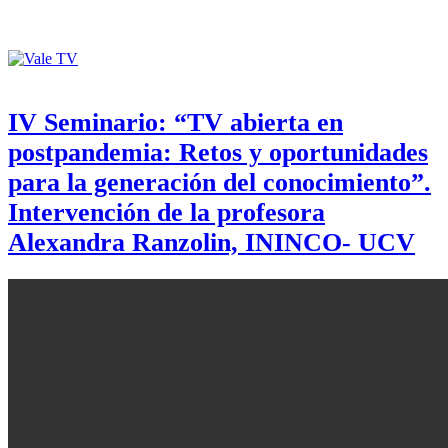
IV Seminario: “TV abierta en
postpandemia: Retos y oportunidades
para la generación del conocimiento”.
Intervención de la profesora
Alexandra Ranzolin, ININCO- UCV