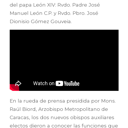
del papa León XIV: Rvdo. Padre José
Manuel León C.P. y Rvdo. Pbro. José
Dionisio Gómez Gouveia.
En la rueda de prensa presidida por Mons.
Raúl Biord, Arzobispo Metropolitano de
Caracas, los dos nuevos obispos auxiliares
electos dieron a conocer las funciones que