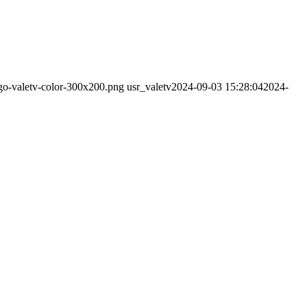
ogo-valetv-color-300x200.png
usr_valetv
2024-09-03 15:28:04
2024-