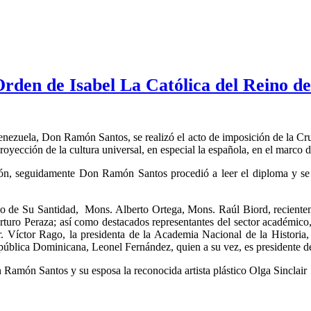
 Orden de Isabel La Católica del Reino 
nezuela, Don Ramón Santos, se realizó el acto de imposición de la Cru
royección de la cultura universal, en especial la española, en el marc
ón, seguidamente Don Ramón Santos procedió a leer el diploma y se r
ncio de Su Santidad, Mons. Alberto Ortega, Mons. Raúl Biord, recien
turo Peraza; así como destacados representantes del sector académico, cul
r. Víctor Rago, la presidenta de la Academia Nacional de la Histori
epública Dominicana, Leonel Fernández, quien a su vez, es president
Ramón Santos y su esposa la reconocida artista plástico Olga Sinclair