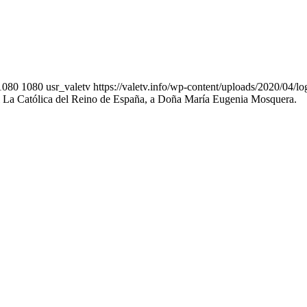
1080
1080
usr_valetv
https://valetv.info/wp-content/uploads/2020/04/l
el La Católica del Reino de España, a Doña María Eugenia Mosquera.