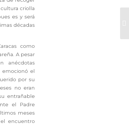
ultura criolla
ues es y será
ltimas décadas
Caracas como
areña. A pesar
on anécdotas
e emocionó el
querido por su
reses no eran
su entrañable
ante el Padre
últimos meses
 el encuentro