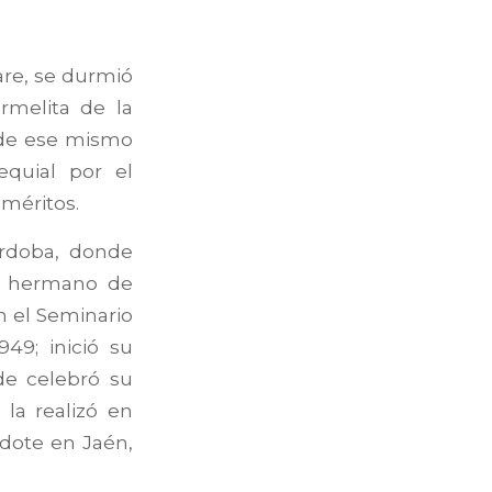
are, se durmió
rmelita de la
 de ese mismo
quial por el
méritos.
órdoba, donde
 y hermano de
en el Seminario
49; inició su
de celebró su
 la realizó en
rdote en Jaén,