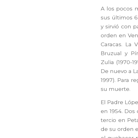
A los pocos 
sus últimos 6
y sirvió con 
orden en Ven
Caracas. La V
Bruzual y Pír
Zulia (1970-19
De nuevo a La
1997). Para r
su muerte.
El Padre Lópe
en 1954. Dos 
tercio en Pet
de su orden e
el quehacer p