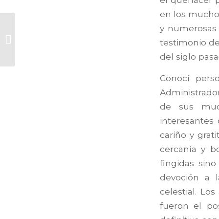
en los muchos
La crónica menor
y numerosas 
MENSAJE DE LA PAZ
testimonio de
2022: DIÁLOGO
del siglo pas
ENTRE
GENERACIONES,
por...
Conocí pers
Administrador
de sus much
interesantes
cariño y grat
cercanía y b
fingidas sin
devoción a l
celestial. L
fueron el po