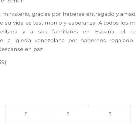
 el Señor.
u ministerio, gracias por haberse entregado y amado 
e su vida es testimonio y esperanza. A todos los 
litana y a sus familiares en España, el re
e la Iglesia venezolana por habernos regalado 
 Descanse en paz.
39)