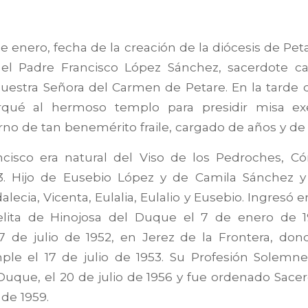
e enero, fecha de la creación de la diócesis de Pet
 el Padre Francisco López Sánchez, sacerdote ca
estra Señora del Carmen de Petare. En la tarde
rqué al hermoso templo para presidir misa exe
no de tan benemérito fraile, cargado de años y de 
ncisco era natural del Viso de los Pedroches, C
3. Hijo de Eusebio López y de Camila Sánchez
lecia, Vicenta, Eulalia, Eulalio y Eusebio. Ingresó 
ita de Hinojosa del Duque el 7 de enero de 19
 7 de julio de 1952, en Jerez de la Frontera, don
ple el 17 de julio de 1953. Su Profesión Solemne
Duque, el 20 de julio de 1956 y fue ordenado Sace
 de 1959.