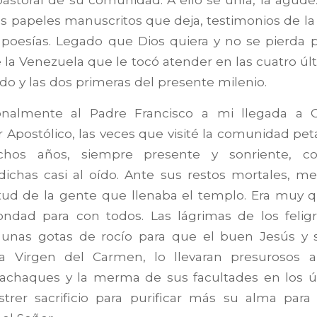
 papeles manuscritos que deja, testimonios de la c
poesías. Legado que Dios quiera y no se pierda p
 la Venezuela que le tocó atender en las cuatro ú
ado y las dos primeras del presente milenio.
onalmente al Padre Francisco a mi llegada a 
 Apostólico, las veces que visité la comunidad pet
os años, siempre presente y sonriente, c
 dichas casi al oído. Ante sus restos mortales, m
itud de la gente que llenaba el templo. Era muy 
ondad para con todos. Las lágrimas de los felig
o unas gotas de rocío para que el buen Jesús y 
a Virgen del Carmen, lo llevaran presurosos 
os achaques y la merma de sus facultades en los 
strer sacrificio para purificar más su alma para