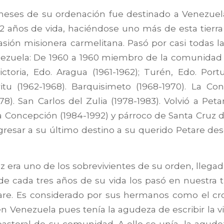
meses de su ordenación fue destinado a Venezue
2 años de vida, haciéndose uno más de esta tierr
pasión misionera carmelitana. Pasó por casi todas l
ezuela: De 1960 a 1960 miembro de la comunidad 
ictoria, Edo. Aragua (1961-1962); Turén, Edo. Port
itu (1962-1968). Barquisimeto (1968-1970). La Co
78). San Carlos del Zulia (1978-1983). Volvió a Peta
 Concepción (1984-1992) y párroco de Santa Cruz de
egresar a su último destino a su querido Petare de
z era uno de los sobrevivientes de su orden, llega
de cada tres años de su vida los pasó en nuestra ti
are. Es considerado por sus hermanos como el cro
n Venezuela pues tenía la agudeza de escribir la vi
astoral de su comunidad. A ello se unía, la agud