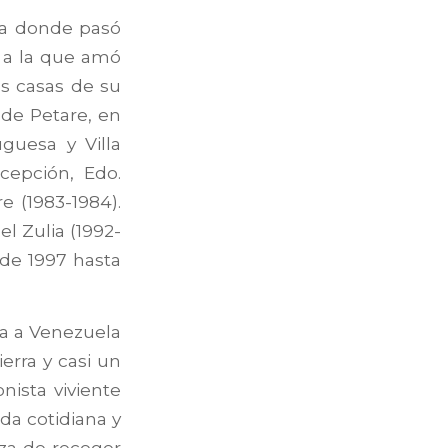
la donde pasó
a a la que amó
as casas de su
de Petare, en
uguesa y Villa
ncepción, Edo.
re (1983-1984).
l Zulia (1992-
sde 1997 hasta
da a Venezuela
erra y casi un
nista viviente
da cotidiana y
eza de recoger