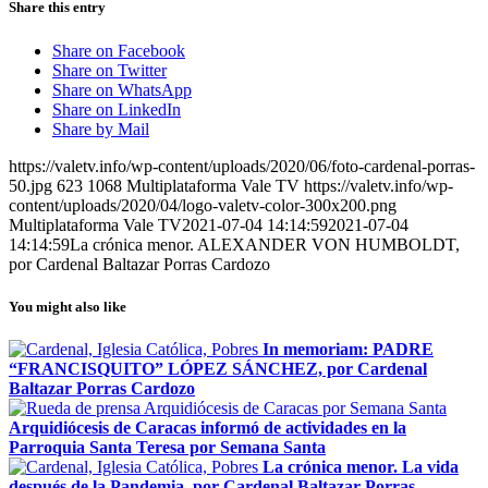
Share this entry
Share on Facebook
Share on Twitter
Share on WhatsApp
Share on LinkedIn
Share by Mail
https://valetv.info/wp-content/uploads/2020/06/foto-cardenal-porras-
50.jpg
623
1068
Multiplataforma Vale TV
https://valetv.info/wp-
content/uploads/2020/04/logo-valetv-color-300x200.png
Multiplataforma Vale TV
2021-07-04 14:14:59
2021-07-04
14:14:59
La crónica menor. ALEXANDER VON HUMBOLDT,
por Cardenal Baltazar Porras Cardozo
You might also like
In memoriam: PADRE
“FRANCISQUITO” LÓPEZ SÁNCHEZ, por Cardenal
Baltazar Porras Cardozo
Arquidiócesis de Caracas informó de actividades en la
Parroquia Santa Teresa por Semana Santa
La crónica menor. La vida
después de la Pandemia, por Cardenal Baltazar Porras