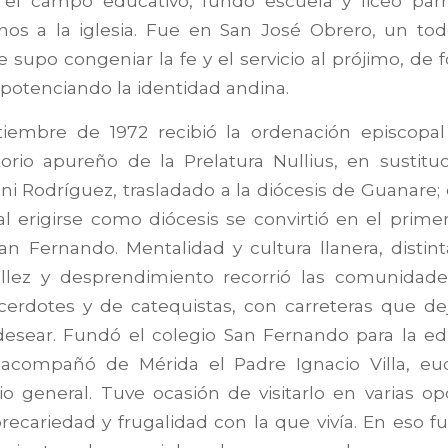
n el campo educativo, fundó escuela y liceo parr
inos a la iglesia. Fue en San José Obrero, un tod
 supo congeniar la fe y el servicio al prójimo, de f
potenciando la identidad andina.
tiembre de 1972 recibió la ordenación episcopal 
torio apureño de la Prelatura Nullius, en sustit
ni Rodríguez, trasladado a la diócesis de Guanare
 al erigirse como diócesis se convirtió en el prime
an Fernando. Mentalidad y cultura llanera, distint
llez y desprendimiento recorrió las comunidade
cerdotes y de catequistas, con carreteras que de
sear. Fundó el colegio San Fernando para la ed
 acompañó de Mérida el Padre Ignacio Villa, eud
o general. Tuve ocasión de visitarlo en varias o
precariedad y frugalidad con la que vivía. En eso 