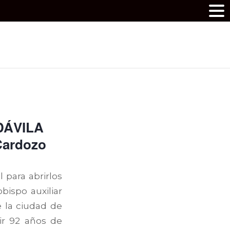
DÁVILA
Cardozo
 para abrirlos
bispo auxiliar
 la ciudad de
ir 92 años de