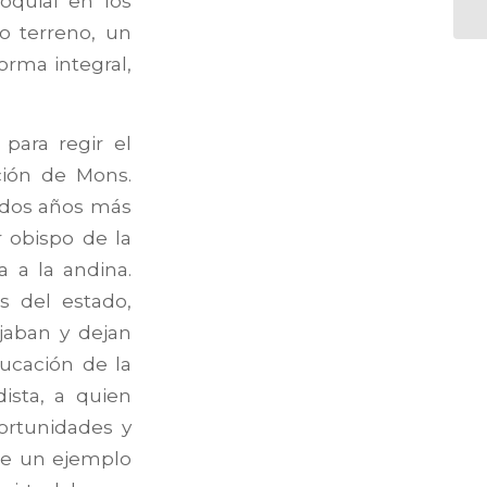
oquial en los
o terreno, un
orma integral,
para regir el
ución de Mons.
; dos años más
r obispo de la
a a la andina.
s del estado,
jaban y dejan
ucación de la
ista, a quien
portunidades y
fue un ejemplo