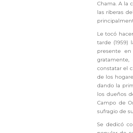
Chama. A la c
las riberas d
principalment
Le tocó hacer
tarde (1959)
presente en
gratamente, 
constatar el c
de los hogares
dando la pri
los dueños d
Campo de Oro
sufragio de s
Se dedicó con
popular de su