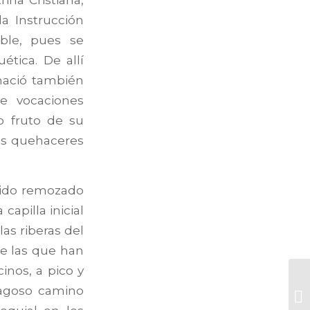
a Instrucción
íble, pues se
ética. De allí
 nació también
e vocaciones
do fruto de su
os quehaceres
 sido remozado
capilla inicial
as riberas del
de las que han
inos, a pico y
fragoso camino