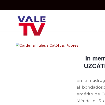
In me
UZCÁTE
En la madruga
al bondadoso 
emérito de C
Mérida el 6 