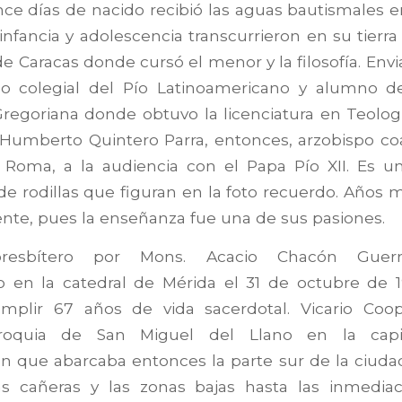
nce días de nacido recibió las aguas bautismales e
infancia y adolescencia transcurrieron en su tierra
de Caracas donde cursó el menor y la filosofía. Envi
colegial del Pío Latinoamericano y alumno de 
Gregoriana donde obtuvo la licenciatura en Teolo
 Humberto Quintero Parra, entonces, arzobispo coa
Roma, a la audiencia con el Papa Pío XII. Es u
de rodillas que figuran en la foto recuerdo. Años 
ente, pues la enseñanza fue una de sus pasiones.
resbítero por Mons. Acacio Chacón Guerra
o en la catedral de Mérida el 31 de octubre de 1
plir 67 años de vida sacerdotal. Vicario Coo
rroquia de San Miguel del Llano en la capi
ón que abarcaba entonces la parte sur de la ciuda
as cañeras y las zonas bajas hasta las inmediac