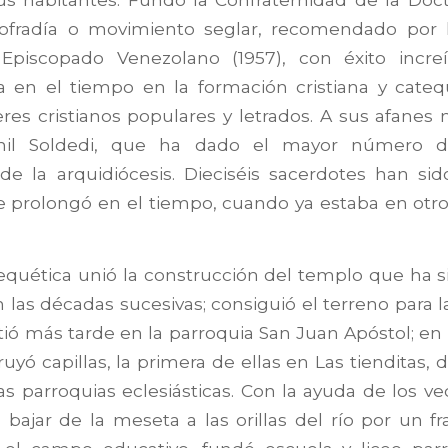
ofradía o movimiento seglar, recomendado por l
 Episcopado Venezolano (1957), con éxito incre
 en el tiempo en la formación cristiana y catequ
eres cristianos populares y letrados. A sus afanes
enil Soldedi, que ha dado el mayor número d
de la arquidiócesis. Dieciséis sacerdotes han si
se prolongó en el tiempo, cuando ya estaba en otr
tequética unió la construcción del templo que ha
las décadas sucesivas; consiguió el terreno para la 
tió más tarde en la parroquia San Juan Apóstol; en l
yó capillas, la primera de ellas en Las tienditas, 
s parroquias eclesiásticas. Con la ayuda de los vec
ó bajar de la meseta a las orillas del río por un 