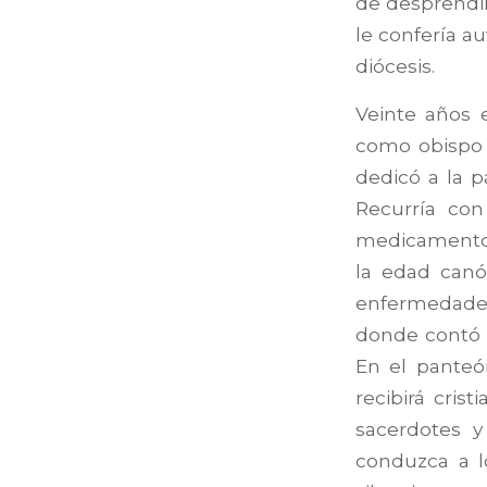
de desprendi
le confería a
diócesis.
Veinte años 
como obispo a
dedicó a la p
Recurría con
medicamentos
la edad canó
enfermedades 
donde contó c
En el panteón
recibirá cri
sacerdotes y
conduzca a l