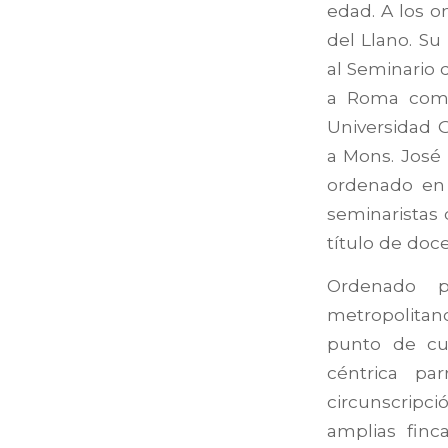
edad. A los o
del Llano. Su 
al Seminario 
a Roma como 
Universidad 
a Mons. José
ordenado en 
seminaristas 
título de doc
Ordenado p
metropolitan
punto de cum
céntrica pa
circunscripci
amplias finc