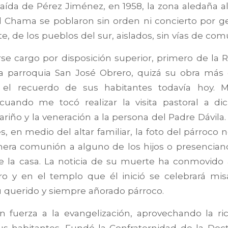
aída de Pérez Jiménez, en 1958, la zona aledaña a
el Chama se poblaron sin orden ni concierto por g
e, de los pueblos del sur, aislados, sin vías de com
se cargo por disposición superior, primero de la 
 la parroquia San José Obrero, quizá su obra más
 el recuerdo de sus habitantes todavía hoy. M
cuando me tocó realizar la visita pastoral a dic
ariño y la veneración a la persona del Padre Dávila
, en medio del altar familiar, la foto del párroco n
mera comunión a alguno de los hijos o presencian
e la casa. La noticia de su muerte ha conmovido 
 y en el templo que él inició se celebrará mis
u querido y siempre añorado párroco.
 fuerza a la evangelización, aprovechando la ric
s habitantes. Fundó la Confraternidad de la Doctr