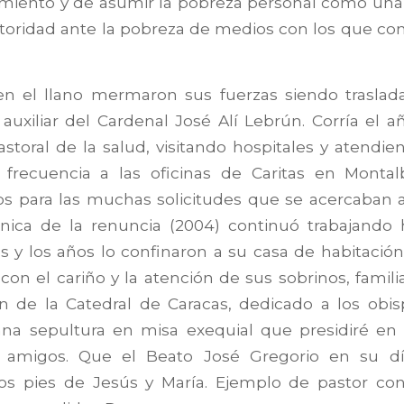
miento y de asumir la pobreza personal como una v
utoridad ante la pobreza de medios con los que co
en el llano mermaron sus fuerzas siendo traslad
uxiliar del Cardenal José Alí Lebrún. Corría el a
astoral de la salud, visitando hospitales y atendi
 frecuencia a las oficinas de Caritas en Monta
 para las muchas solicitudes que se acercaban a
nica de la renuncia (2004) continuó trabajando 
y los años lo confinaron a su casa de habitación
on el cariño y la atención de sus sobrinos, famili
 de la Catedral de Caracas, dedicado a los obisp
stiana sepultura en misa exequial que presidiré e
 amigos. Que el Beato José Gregorio en su día
os pies de Jesús y María. Ejemplo de pastor con 