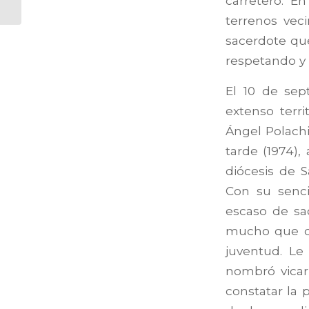
carretero. E
CARRASQUEL , por
terrenos vec
Cardenal Baltazar
Porras...
sacerdote que
respetando y 
El 10 de sep
extenso terri
Ángel Polachi
tarde (1974),
diócesis de S
Con su senci
escaso de sa
mucho que de
juventud. Le
nombró vicari
constatar la 