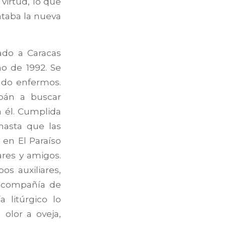
irtud, lo que
ntaba la nueva
ado a Caracas
ño de 1992. Se
endo enfermos.
lbán a buscar
 él. Cumplida
hasta que las
 en El Paraíso
ares y amigos.
os auxiliares,
n compañía de
 litúrgico lo
olor a oveja,