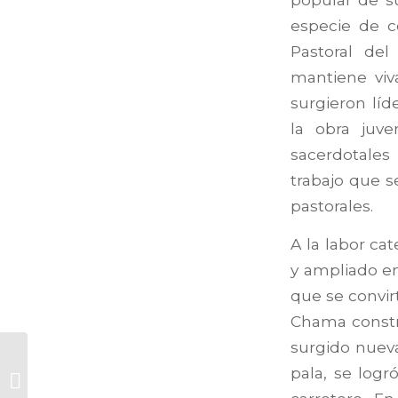
especie de c
Pastoral del
mantiene viva
surgieron líd
la obra juv
sacerdotales 
trabajo que 
pastorales.
A la labor ca
y ampliado en 
que se convir
Chama constru
surgido nueva
In memoriam
pala, se logr
VICENTE IGNACIO
IRÁZABAL