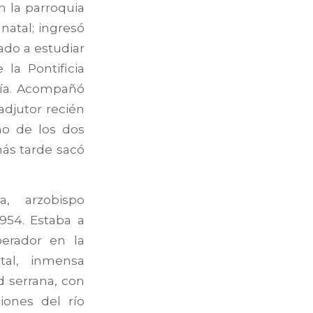
n la parroquia
 natal; ingresó
ado a estudiar
la Pontificia
gía. Acompañó
djutor recién
no de los dos
más tarde sacó
, arzobispo
954. Estaba a
perador en la
tal, inmensa
d serrana, con
iones del río