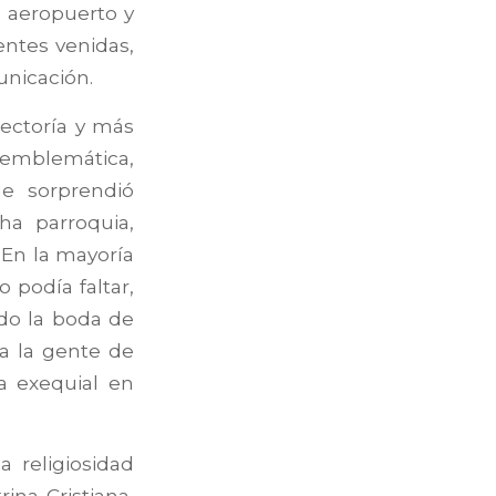
l aeropuerto y
entes venidas,
unicación.
Rectoría y más
 emblemática,
e sorprendió
ha parroquia,
. En la mayoría
o podía faltar,
do la boda de
a la gente de
a exequial en
a religiosidad
ina Cristiana,