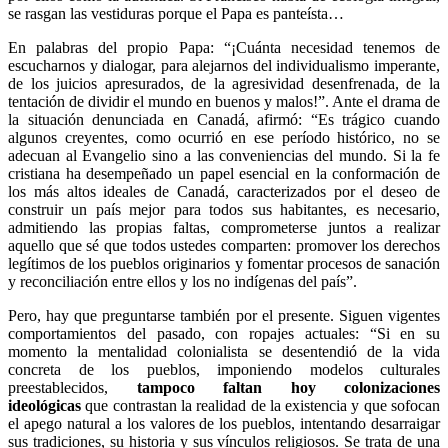
se rasgan las vestiduras porque el Papa es panteísta…
En palabras del propio Papa: “¡Cuánta necesidad tenemos de
escucharnos y dialogar, para alejarnos del individualismo imperante,
de los juicios apresurados, de la agresividad desenfrenada, de la
tentación de dividir el mundo en buenos y malos!”. Ante el drama de
la situación denunciada en Canadá, afirmó: “Es trágico cuando
algunos creyentes, como ocurrió en ese período histórico, no se
adecuan al Evangelio sino a las conveniencias del mundo. Si la fe
cristiana ha desempeñado un papel esencial en la conformación de
los más altos ideales de Canadá, caracterizados por el deseo de
construir un país mejor para todos sus habitantes, es necesario,
admitiendo las propias faltas, comprometerse juntos a realizar
aquello que sé que todos ustedes comparten: promover los derechos
legítimos de los pueblos originarios y fomentar procesos de sanación
y reconciliación entre ellos y los no indígenas del país”.
Pero, hay que preguntarse también por el presente. Siguen vigentes
comportamientos del pasado, con ropajes actuales: “Si en su
momento la mentalidad colonialista se desentendió de la vida
concreta de los pueblos, imponiendo modelos culturales
preestablecidos,
tampoco faltan hoy colonizaciones
ideológicas
que contrastan la realidad de la existencia y que sofocan
el apego natural a los valores de los pueblos, intentando desarraigar
sus tradiciones, su historia y sus vínculos religiosos. Se trata de una