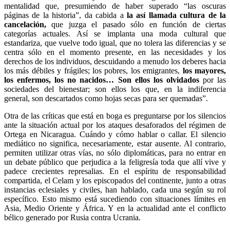
mentalidad que, presumiendo de haber superado “las oscuras
páginas de la historia”, da cabida a
la así llamada cultura de la
cancelación,
que juzga el pasado sólo en función de ciertas
categorías actuales. Así se implanta una moda cultural que
estandariza, que vuelve todo igual, que no tolera las diferencias y se
centra sólo en el momento presente, en las necesidades y los
derechos de los individuos, descuidando a menudo los deberes hacia
los más débiles y frágiles; los pobres, los emigrantes,
los mayores,
los enfermos, los no nacidos… Son ellos los olvidados
por las
sociedades del bienestar; son ellos los que, en la indiferencia
general, son descartados como hojas secas para ser quemadas”.
Otra de las críticas que está en boga es preguntarse por los silencios
ante la situación actual por los ataques desaforados del régimen de
Ortega en Nicaragua. Cuándo y cómo hablar o callar. El silencio
mediático no significa, necesariamente, estar ausente. Al contrario,
permiten utilizar otras vías, no sólo diplomáticas, para no entrar en
un debate público que perjudica a la feligresía toda que allí vive y
padece crecientes represalias. En el espíritu de responsabilidad
compartida, el Celam y los episcopados del continente, junto a otras
instancias eclesiales y civiles, han hablado, cada una según su rol
específico. Esto mismo está sucediendo con situaciones límites en
Asia, Medio Oriente y África. Y en la actualidad ante el conflicto
bélico generado por Rusia contra Ucrania.