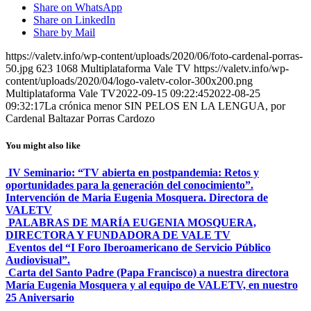
Share on WhatsApp
Share on LinkedIn
Share by Mail
https://valetv.info/wp-content/uploads/2020/06/foto-cardenal-porras-
50.jpg
623
1068
Multiplataforma Vale TV
https://valetv.info/wp-
content/uploads/2020/04/logo-valetv-color-300x200.png
Multiplataforma Vale TV
2022-09-15 09:22:45
2022-08-25
09:32:17
La crónica menor SIN PELOS EN LA LENGUA, por
Cardenal Baltazar Porras Cardozo
You might also like
IV Seminario: “TV abierta en postpandemia: Retos y
oportunidades para la generación del conocimiento”.
Intervención de Maria Eugenia Mosquera. Directora de
VALETV
PALABRAS DE MARÍA EUGENIA MOSQUERA,
DIRECTORA Y FUNDADORA DE VALE TV
Eventos del “I Foro Iberoamericano de Servicio Público
Audiovisual”.
Carta del Santo Padre (Papa Francisco) a nuestra directora
María Eugenia Mosquera y al equipo de VALETV, en nuestro
25 Aniversario