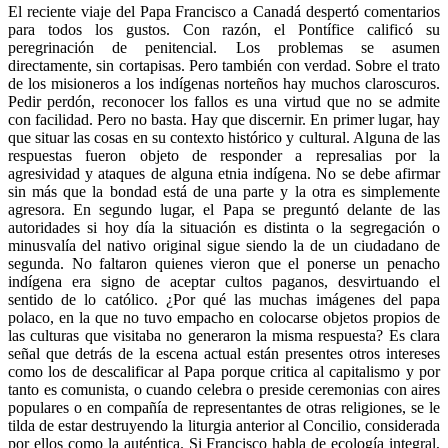
El reciente viaje del Papa Francisco a Canadá despertó comentarios
para todos los gustos. Con razón, el Pontífice calificó su
peregrinación de penitencial. Los problemas se asumen
directamente, sin cortapisas. Pero también con verdad. Sobre el trato
de los misioneros a los indígenas norteños hay muchos claroscuros.
Pedir perdón, reconocer los fallos es una virtud que no se admite
con facilidad. Pero no basta. Hay que discernir. En primer lugar, hay
que situar las cosas en su contexto histórico y cultural. Alguna de las
respuestas fueron objeto de responder a represalias por la
agresividad y ataques de alguna etnia indígena. No se debe afirmar
sin más que la bondad está de una parte y la otra es simplemente
agresora. En segundo lugar, el Papa se preguntó delante de las
autoridades si hoy día la situación es distinta o la segregación o
minusvalía del nativo original sigue siendo la de un ciudadano de
segunda. No faltaron quienes vieron que el ponerse un penacho
indígena era signo de aceptar cultos paganos, desvirtuando el
sentido de lo católico. ¿Por qué las muchas imágenes del papa
polaco, en la que no tuvo empacho en colocarse objetos propios de
las culturas que visitaba no generaron la misma respuesta? Es clara
señal que detrás de la escena actual están presentes otros intereses
como los de descalificar al Papa porque critica al capitalismo y por
tanto es comunista, o cuando celebra o preside ceremonias con aires
populares o en compañía de representantes de otras religiones, se le
tilda de estar destruyendo la liturgia anterior al Concilio, considerada
por ellos como la auténtica. Si Francisco habla de ecología integral,