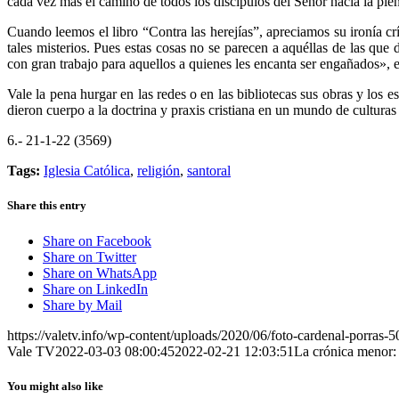
cada vez más el camino de todos los discípulos del Señor hacia la pl
Cuando leemos el libro “Contra las herejías”, apreciamos su ironía cr
tales misterios. Pues estas cosas no se parecen a aquéllas de las que
con gran trabajo para aquellos a quienes les encanta ser engañados», e
Vale la pena hurgar en las redes o en las bibliotecas sus obras y los e
dieron cuerpo a la doctrina y praxis cristiana en un mundo de cultura
6.- 21-1-22 (3569)
Tags:
Iglesia Católica
,
religión
,
santoral
Share this entry
Share on Facebook
Share on Twitter
Share on WhatsApp
Share on LinkedIn
Share by Mail
https://valetv.info/wp-content/uploads/2020/06/foto-cardenal-porras-5
Vale TV
2022-03-03 08:00:45
2022-02-21 12:03:51
La crónica meno
You might also like