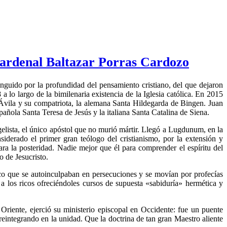
denal Baltazar Porras Cardozo
tinguido por la profundidad del pensamiento cristiano, del que dejaron
 lo largo de la bimilenaria existencia de la Iglesia católica. En 2015
vila y su compatriota, la alemana Santa Hildegarda de Bingen. Juan
añola Santa Teresa de Jesús y la italiana Santa Catalina de Siena.
elista, el único apóstol que no murió mártir. Llegó a Lugdunum, en la
siderado el primer gran teólogo del cristianismo, por la extensión y
ra la posteridad. Nadie mejor que él para comprender el espíritu del
o de Jesucristo.
tico que se autoinculpaban en persecuciones y se movían por profecías
a los ricos ofreciéndoles cursos de supuesta «sabiduría» hermética y
 Oriente, ejerció su ministerio episcopal en Occidente: fue un puente
 reintegrando en la unidad. Que la doctrina de tan gran Maestro aliente