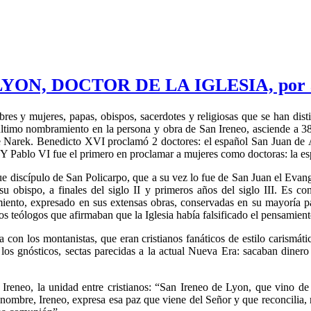
YON, DOCTOR DE LA IGLESIA, por ar
bres y mujeres, papas, obispos, sacerdotes y religiosas que se han dis
 último nombramiento en la persona y obra de San Ireneo, asciende a 38 a
e Narek. Benedicto XVI proclamó 2 doctores: el español San Juan de Á
 Y Pablo VI fue el primero en proclamar a mujeres como doctoras: la esp
 discípulo de San Policarpo, que a su vez lo fue de San Juan el Evang
u obispo, a finales del siglo II y primeros años del siglo III. Es con
amiento, expresado en sus extensas obras, conservadas en su mayoría pa
os teólogos que afirmaban que la Iglesia había falsificado el pensamient
a con los montanistas, que eran cristianos fanáticos de estilo carismá
s gnósticos, sectas parecidas a la actual Nueva Era: sacaban dinero 
 Ireneo, la unidad entre cristianos: “San Ireneo de Lyon, que vino de
 Su nombre, Ireneo, expresa esa paz que viene del Señor y que reconcilia,