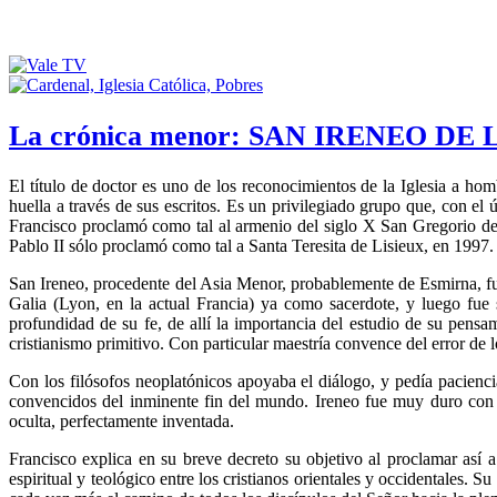
La crónica menor: SAN IRENEO DE L
El título de doctor es uno de los reconocimientos de la Iglesia a hom
huella a través de sus escritos. Es un privilegiado grupo que, con el
Francisco proclamó como tal al armenio del siglo X San Gregorio d
Pablo II sólo proclamó como tal a Santa Teresita de Lisieux, en 1997.
San Ireneo, procedente del Asia Menor, probablemente de Esmirna, fue
Galia (Lyon, en la actual Francia) ya como sacerdote, y luego fue s
profundidad de su fe, de allí la importancia del estudio de su pens
cristianismo primitivo. Con particular maestría convence del error de l
Con los filósofos neoplatónicos apoyaba el diálogo, y pedía pacienci
convencidos del inminente fin del mundo. Ireneo fue muy duro con lo
oculta, perfectamente inventada.
Francisco explica en su breve decreto su objetivo al proclamar así a
espiritual y teológico entre los cristianos orientales y occidentales.