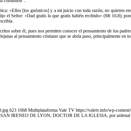
ena comunión”.
ítica: «Ellos [los gnósticos] y a mi juicio con toda razón, no quieren e
 dijo el Señor: «Dad gratis lo que gratis habéis recibido» (Mt 10,8); po
scribía.
scritos sobre él, pues nos permiten conocer el pensamiento de los padres
s lejanas al pensamiento cristiano que se abría paso, principalmente en
0.jpg
623
1068
Multiplataforma Vale TV
https://valetv.info/wp-conten
r: SAN IRENEO DE LYON, DOCTOR DE LA IGLESIA, por ardenal Ba