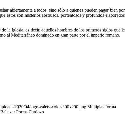
nseñar abiertamente a todos, sino sólo a quienes pueden pagar bien por
rque estos son misterios abstrusos, portentosos y profundos elaborados
 de la Iglesia, es decir, aquellos hombres de los primeros siglos que le
 torno al Mediterráneo dominado en gran parte por el imperio romano.
t/uploads/2020/04/logo-valetv-color-300x200.png
Multiplataforma
ltazar Porras Cardozo