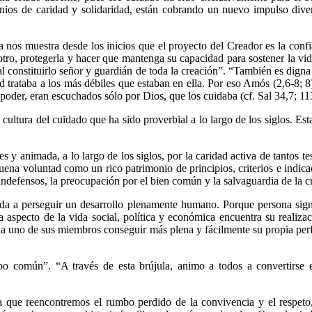
nios de caridad y solidaridad, están cobrando un nuevo impulso dive
 nos muestra desde los inicios que el proyecto del Creador es la confi
r otro, protegerla y hacer que mantenga su capacidad para sostener la v
 al constituirlo señor y guardián de toda la creación”. “También es dign
 trataba a los más débiles que estaban en ella. Por eso Amós (2,6-8; 8)
e poder, eran escuchados sólo por Dios, que los cuidaba (cf. Sal 34,7; 11
ultura del cuidado que ha sido proverbial a lo largo de los siglos. Esta
s y animada, a lo largo de los siglos, por la caridad activa de tantos te
buena voluntad como un rico patrimonio de principios, criterios e indic
indefensos, la preocupación por el bien común y la salvaguardia de la c
a a perseguir un desarrollo plenamente humano. Porque persona signif
a aspecto de la vida social, política y económica encuentra su realiza
da uno de sus miembros conseguir más plena y fácilmente su propia perf
 común”. “A través de esta brújula, animo a todos a convertirse en 
ra que reencontremos el rumbo perdido de la convivencia y el respeto