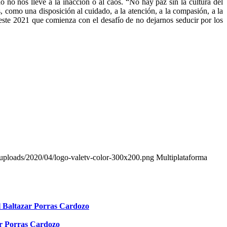
do no nos lleve a la inacción o al caos. “No hay paz sin la cultura del
 como una disposición al cuidado, a la atención, a la compasión, a la
 este 2021 que comienza con el desafío de no dejarnos seducir por los
t/uploads/2020/04/logo-valetv-color-300x200.png
Multiplataforma
altazar Porras Cardozo
ar Porras Cardozo