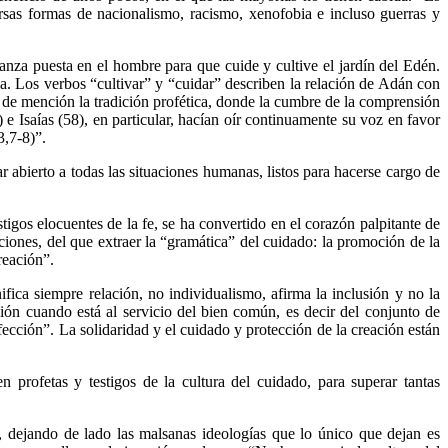
rsas formas de nacionalismo, racismo, xenofobia e incluso guerras y
anza puesta en el hombre para que cuide y cultive el jardín del Edén.
ida. Los verbos “cultivar” y “cuidar” describen la relación de Adán con
a de mención la tradición profética, donde la cumbre de la comprensión
 e Isaías (58), en particular, hacían oír continuamente su voz en favor
3,7-8)”.
r abierto a todas las situaciones humanas, listos para hacerse cargo de
stigos elocuentes de la fe, se ha convertido en el corazón palpitante de
aciones, del que extraer la “gramática” del cuidado: la promoción de la
reación”.
ica siempre relación, no individualismo, afirma la inclusión y no la
ción cuando está al servicio del bien común, es decir del conjunto de
ección”. La solidaridad y el cuidado y protección de la creación están
profetas y testigos de la cultura del cuidado, para superar tantas
, dejando de lado las malsanas ideologías que lo único que dejan es