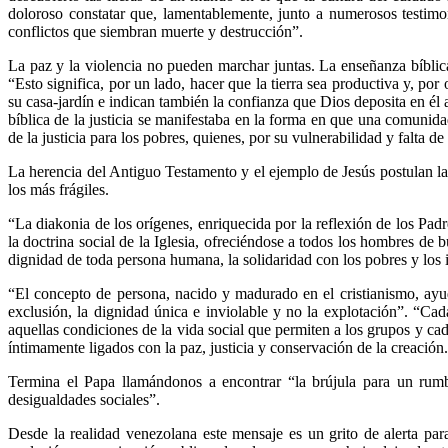
doloroso constatar que, lamentablemente, junto a numerosos testimo
conflictos que siembran muerte y destrucción”.
La paz y la violencia no pueden marchar juntas. La enseñanza bíblica
“Esto significa, por un lado, hacer que la tierra sea productiva y, po
su casa-jardín e indican también la confianza que Dios deposita en él
bíblica de la justicia se manifestaba en la forma en que una comunidad
de la justicia para los pobres, quienes, por su vulnerabilidad y falta d
La herencia del Antiguo Testamento y el ejemplo de Jesús postulan la c
los más frágiles.
“La diakonia de los orígenes, enriquecida por la reflexión de los Padre
la doctrina social de la Iglesia, ofreciéndose a todos los hombres de 
dignidad de toda persona humana, la solidaridad con los pobres y los 
“El concepto de persona, nacido y madurado en el cristianismo, ayud
exclusión, la dignidad única e inviolable y no la explotación”. “Cad
aquellas condiciones de la vida social que permiten a los grupos y ca
íntimamente ligados con la paz, justicia y conservación de la creación.
Termina el Papa llamándonos a encontrar “la brújula para un rumbo
desigualdades sociales”.
Desde la realidad venezolana este mensaje es un grito de alerta pa