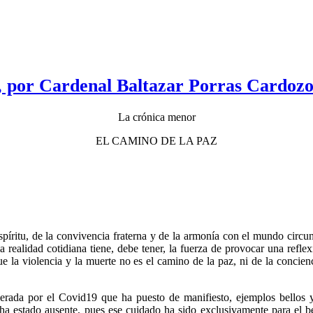
, por Cardenal Baltazar Porras Cardoz
La crónica menor
EL CAMINO DE LA PAZ
spíritu, de la convivencia fraterna y de la armonía con el mundo cir
 la realidad cotidiana tiene, debe tener, la fuerza de provocar una re
e la violencia y la muerte no es el camino de la paz, ni de la concienc
enerada por el Covid19 que ha puesto de manifiesto, ejemplos bellos 
 ha estado ausente, pues ese cuidado ha sido exclusivamente para el b