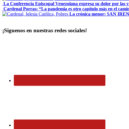
La Conferencia Episcopal Venezolana expresa su dolor por las v
Cardenal Porras: “La pandemia es otro capítulo más en el camin
La crónica menor: SAN IRE
¡Siguenos en nuestras redes sociales!