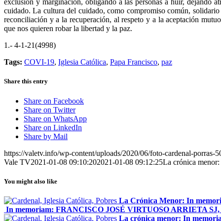
exclusión y marginación, obligando a las personas a huir, dejando atrá
cuidado. La cultura del cuidado, como compromiso común, solidario y 
reconciliación y a la recuperación, al respeto y a la aceptación mut
que nos quieren robar la libertad y la paz.
1.- 4-1-21(4998)
Tags:
COVI-19
,
Iglesia Católica
,
Papa Francisco
,
paz
Share this entry
Share on Facebook
Share on Twitter
Share on WhatsApp
Share on LinkedIn
Share by Mail
https://valetv.info/wp-content/uploads/2020/06/foto-cardenal-porras-5
Vale TV
2021-01-08 09:10:20
2021-01-08 09:12:25
La crónica menor:
You might also like
La Crónica Menor: In memo
In memoriam: FRANCISCO JOSÉ VIRTUOSO ARRIETA SJ, Car
La crónica menor: In memoria