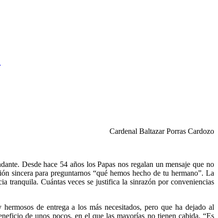
o
Cardenal Baltazar Porras Cardozo
cundante. Desde hace 54 años los Papas nos regalan un mensaje que no
flexión sincera para preguntarnos “qué hemos hecho de tu hermano”. La
ia tranquila. Cuántas veces se justifica la sinrazón por conveniencias
y hermosos de entrega a los más necesitados, pero que ha dejado al
eneficio de unos pocos, en el que las mayorías no tienen cabida. “Es