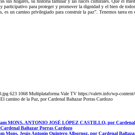
s sus hogares, su historia familiar y las raíces culturales. Que el mie
participativo para proteger y promover la dignidad y el bien de todos,
uos, es un camino privilegiado para construir la paz”. Tenemos tarea en
0.jpg
623
1068
Multiplataforma Vale TV
https://valetv.info/wp-conten
 El camino de la Paz, por Cardenal Baltazar Porras Cardozo
riam MONS. ANTONIO JOSÉ LÓPEZ CASTILLO, por Cardenal B
denal Baltazar Porras Cardozo
m Mons. Jesús Antonio Quintero Albornoz, por Cardenal Baltaz